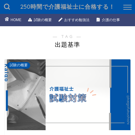
250時間で介護福祉士に合格する！
HOME
試験の概要
おすすめ勉強法
介護の仕事
― TAG ―
出題基準
試験の概要